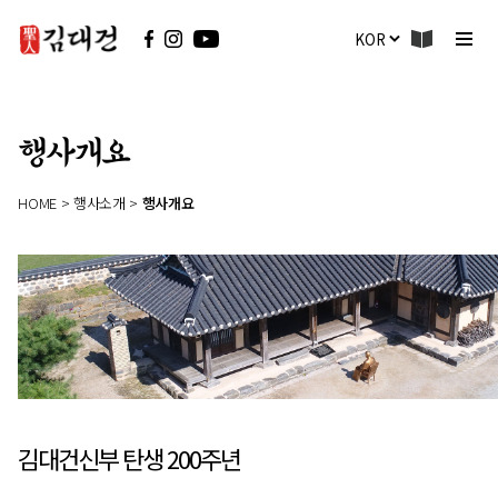
행사개요
HOME > 행사소개 >
행사개요
김대건신부 탄생
200주년